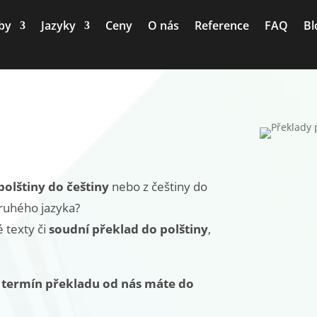
by
Jazyky
Ceny
O nás
Reference
FAQ
Bl
 polštiny do češtiny
nebo z češtiny do
druhého jazyka?
 texty či
soudní překlad do polštiny
,
 termín překladu od nás máte do