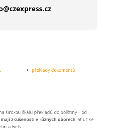
fo@czexpress.cz
k
překlady dokumentů
a širokou škálu překladů do polštiny – od
) mají zkušenosti v různých oborech
, ať už se
ého odvětví.