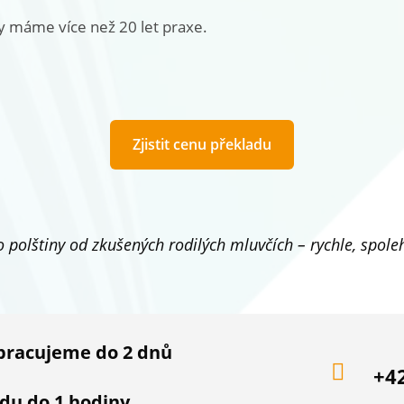
dy máme více než 20 let praxe.
Zjistit cenu překladu
o polštiny od zkušených rodilých mluvčích – rychle, spolehl
zpracujeme do 2 dnů

+4
du do 1 hodiny