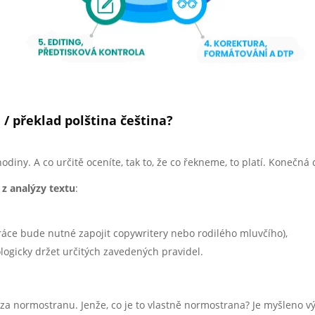
a / překlad polština čeština?
iny. A co určitě oceníte, tak to, že co řekneme, to platí. Konečná
 z analýzy textu
:
práce bude nutné zapojit copywritery nebo rodilého mluvčího),
logicky držet určitých zavedených pravidel.
za normostranu. Jenže, co je to vlastně normostrana? Je myšleno vý