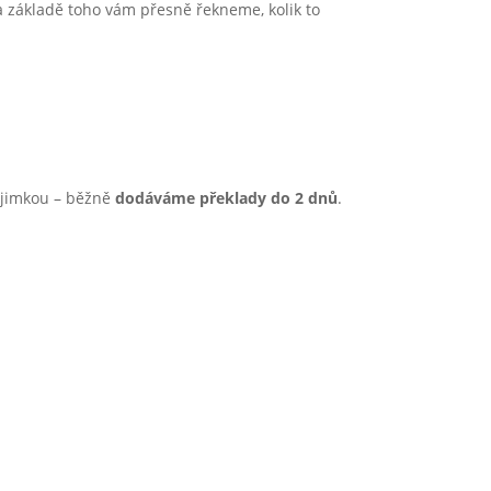
 základě toho vám přesně řekneme, kolik to
ýjimkou – běžně
dodáváme překlady do 2 dnů
.