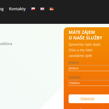
og
Kontakty
MÁTE ZÁJEM
O NAŠE SLUŽBY
Zanechte nám Vaše
číslo
a my Vám
zavoláme zpět
Jméno
Telefon
Odeslat