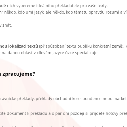
adě nich vybereme ideálního překladatele pro vaše texty.
n“ někdo, kdo umí jazyk, ale někdo, kdo tématu opravdu rozumí a ví,
y znát.
nou lokalizaci textů
(přizpůsobení textu publiku konkrétní země). 
se na danou oblast v cílovém jazyce úzce specializuje.
ám zpracujeme?
 právnické překlady, překlady obchodní korespondence nebo market
te dokument k překladu a o pár dní později si přijdete hotový pře