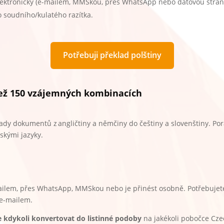
ektronicky (e-mailem, MMSkou, přes WhatsApp nebo datovou stránku
o soudního/kulatého razítka.
Potřebuji překlad polštiny
než 150 vzájemných kombinacích
lady dokumentů z angličtiny a němčiny do češtiny a slovenštiny. Po
skými jazyky.
ailem, přes WhatsApp, MMSkou nebo je přinést osobně. Potřebuje
 e-mailem.
 kdykoli konvertovat do listinné podoby
na jakékoli pobočce Czech