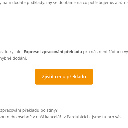
Vy nám dodáte podklady, my se doptáme na co potřebujeme, a až na
avdu rychle.
Expresní zpracování překladu
pro nás není žádnou v
chybné dodání.
Zjistit cenu překladu
 zpracování překladu polštiny?
onu nebo osobně v naší kanceláři v Pardubicích. Jsme tu pro vás.