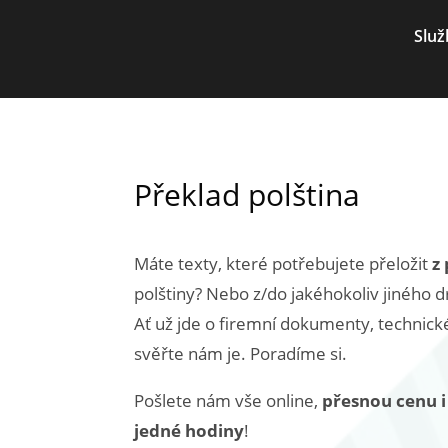
Služ
Překlad polština
Máte texty, které potřebujete přeložit
z
polštiny? Nebo z/do jakéhokoliv jiného 
Ať už jde o firemní dokumenty, technické
svěřte nám je. Poradíme si.
Pošlete nám vše online,
přesnou cenu i
jedné hodiny
!