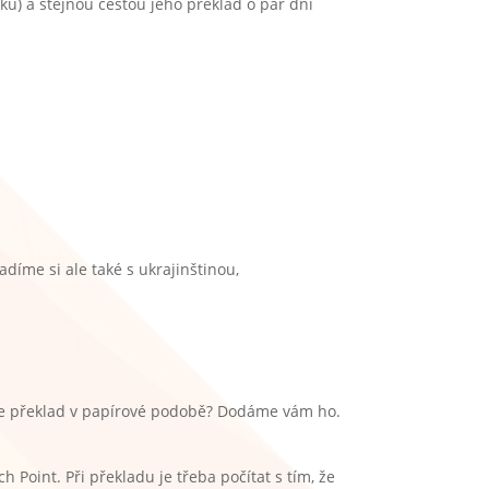
) a stejnou cestou jeho překlad o pár dní
radíme si ale
také s ukrajinštinou,
te překlad v papírové podobě? Dodáme vám ho.
 Point. Při překladu je třeba počítat s tím, že