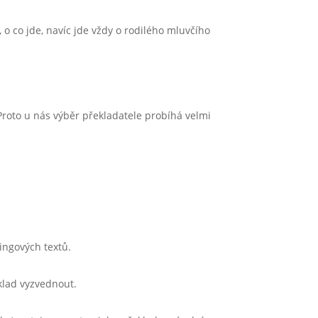
 o co jde, navíc jde vždy o rodilého mluvčího
Proto u nás výběr překladatele probíhá velmi
ingových textů.
klad vyzvednout.