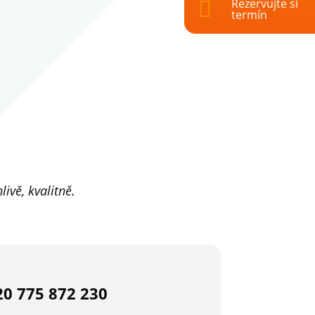
Rezervujte si

termín
ivě, kvalitně.
20 775 872 230