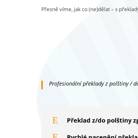
Přesně víme, jak co (ne)dělat – s překla
Profesionální překlady z polštiny /
d
E
Překlad z/do polštiny 
E
Rychlé nacenění překla