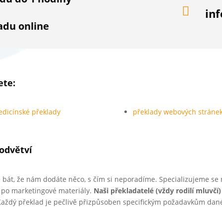

in
adu online
ete:
dicínské překlady
překlady webových stráne
 odvětví
 bát, že nám dodáte něco, s čím si neporadíme. Specializujeme se n
ž po marketingové materiály.
Naši překladatelé (vždy rodilí mluvčí
. Každý překlad je pečlivě přizpůsoben specifickým požadavkům dan